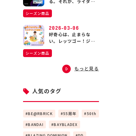
る。それが、ライダー
の生きる道。
シーズン商品
2026-03-06
好奇心は、止まらな
い。レッツゴー！ジョ
ージの大冒険！
シーズン商品
もっと見る
人気のタグ
BE@RBRICK
55周年
50th
BANDAI
BAYBLADEX
BLAZING DOMINION
DD