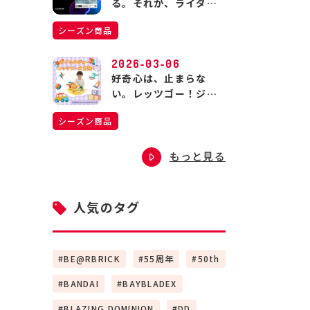
る。それが、ライダー
の生きる道。
シーズン商品
2026-03-06
好奇心は、止まらな
い。レッツゴー！ジョ
ージの大冒険！
シーズン商品
もっと見る
人気のタグ
BE@RBRICK
55周年
50th
BANDAI
BAYBLADEX
BLAZING DOMINION
DD