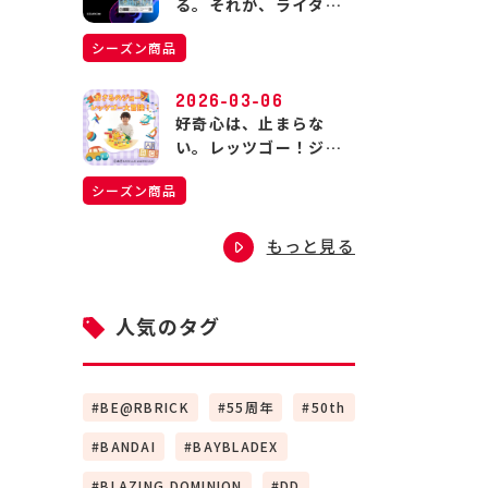
る。それが、ライダー
の生きる道。
シーズン商品
2026-03-06
好奇心は、止まらな
い。レッツゴー！ジョ
ージの大冒険！
シーズン商品
もっと見る
人気のタグ
BE@RBRICK
55周年
50th
BANDAI
BAYBLADEX
BLAZING DOMINION
DD