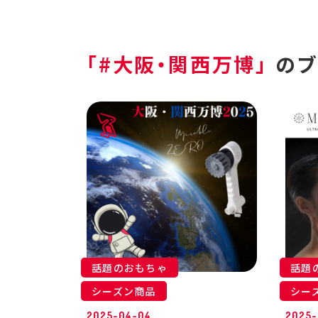
「#大阪・関西万博」
の
話題のおもちゃ
話題
シーズン商品
シー
2025-04-04
2025-