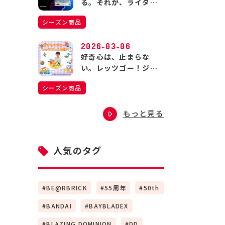
る。それが、ライダー
の生きる道。
シーズン商品
2026-03-06
好奇心は、止まらな
い。レッツゴー！ジョ
ージの大冒険！
シーズン商品
もっと見る
人気のタグ
BE@RBRICK
55周年
50th
BANDAI
BAYBLADEX
BLAZING DOMINION
DD