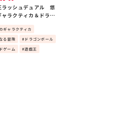
王ラッシュデュアル 悠
ギャラクティカ＆ドラゴ
ールスーパーカードゲー
のギャラクティカ
未知なる冒険
なる冒険
ドラゴンボール
ドゲーム
遊戯王