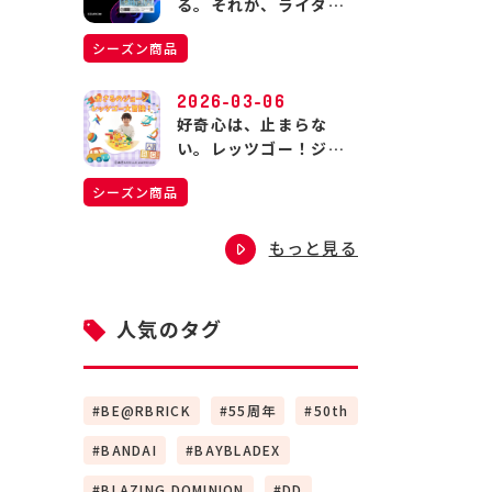
る。それが、ライダー
の生きる道。
シーズン商品
2026-03-06
好奇心は、止まらな
い。レッツゴー！ジョ
ージの大冒険！
シーズン商品
もっと見る
人気のタグ
BE@RBRICK
55周年
50th
BANDAI
BAYBLADEX
BLAZING DOMINION
DD