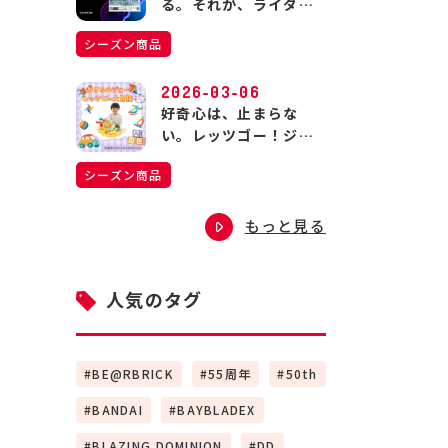
る。それが、ライダー
の生きる道。
シーズン商品
2026-03-06
好奇心は、止まらな
い。レッツゴー！ジョ
ージの大冒険！
シーズン商品
もっと見る
人気のタグ
BE@RBRICK
55周年
50th
BANDAI
BAYBLADEX
BLAZING DOMINION
DD