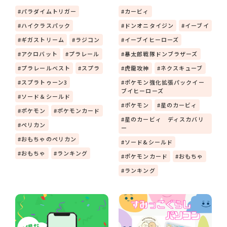
パラダイムトリガー
カービィ
ハイクラスパック
ドンオニタイジン
イーブイ
ギガストリーム
ラジコン
イーブイヒーローズ
アクロバット
プラレール
暴太郎戦隊ドンブラザーズ
プラレールベスト
スプラ
虎龍攻神
ネクスキューブ
スプラトゥーン3
ポケモン強化拡張パックイー
ブイヒーローズ
ソード＆シールド
ポケモン
星のカービィ
ポケモン
ポケモンカード
星のカービィ ディスカバリ
ペリカン
ー
おもちゃのペリカン
ソード&シールド
おもちゃ
ランキング
ポケモンカード
おもちゃ
ランキング