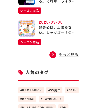
る。それが、ライダー
の生きる道。
シーズン商品
2026-03-06
好奇心は、止まらな
い。レッツゴー！ジョ
ージの大冒険！
シーズン商品
もっと見る
人気のタグ
BE@RBRICK
55周年
50th
BANDAI
BAYBLADEX
BLAZING DOMINION
DD