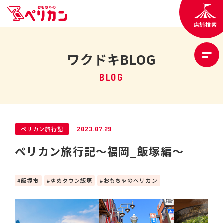
店舗検索
ワクドキBLOG
BLOG
ペリカン旅行記
2023.07.29
ペリカン旅行記～福岡_飯塚編～
飯塚市
ゆめタウン飯塚
おもちゃのペリカン