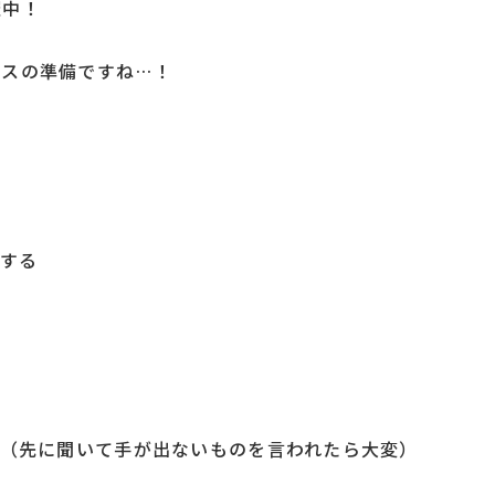
催中！
マスの準備ですね…！
認する
る
る（先に聞いて手が出ないものを言われたら大変）