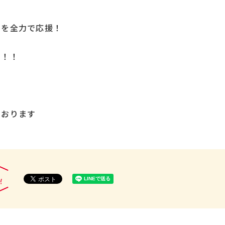
んを全力で応援！
す！！
ております