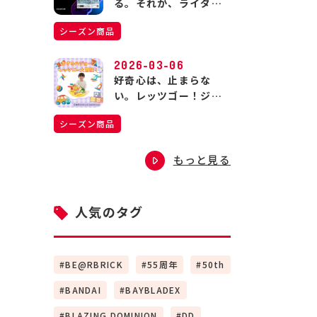
る。それが、ライダー
の生きる道。
シーズン商品
2026-03-06
好奇心は、止まらな
い。レッツゴー！ジョ
ージの大冒険！
シーズン商品
もっと見る
人気のタグ
BE@RBRICK
55周年
50th
BANDAI
BAYBLADEX
BLAZING DOMINION
DD