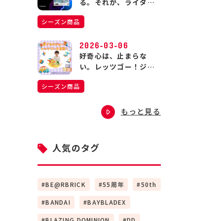
る。それが、ライダー
の生きる道。
シーズン商品
2026-03-06
好奇心は、止まらな
い。レッツゴー！ジョ
ージの大冒険！
シーズン商品
もっと見る
人気のタグ
BE@RBRICK
55周年
50th
BANDAI
BAYBLADEX
BLAZING DOMINION
DD