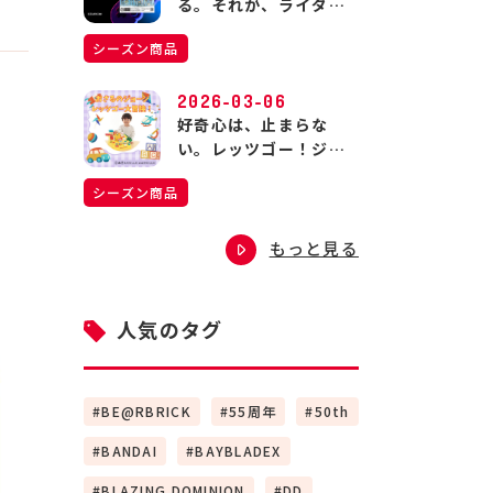
る。それが、ライダー
の生きる道。
シーズン商品
2026-03-06
好奇心は、止まらな
い。レッツゴー！ジョ
ージの大冒険！
シーズン商品
もっと見る
人気のタグ
BE@RBRICK
55周年
50th
BANDAI
BAYBLADEX
BLAZING DOMINION
DD