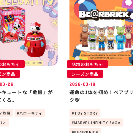
のおもちゃ
話題のおもちゃ
ズン商品
シーズン商品
03-26
2026-03-19
一キュートな「危機」が
運命の1体を掴め！ベアブ
てくる。
ク🐻
ィ危機
ハローキティ
TOY STORY
リオ
MARVEL INFINITY SAGA
BE@RBRICK